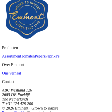
Producten
Assortiment
Tomaten
Pepers
Paprika's
Over Eminent
Ons verhaal
Contact
ABC Westland 126
2685 DB Poeldijk
The Netherlands
T +31 174 479 200
©
2026
Eminent · Grown to inspire