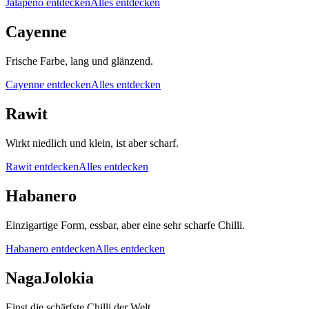
Jalapeño entdecken
Alles entdecken
Cayenne
Frische Farbe, lang und glänzend.
Cayenne entdecken
Alles entdecken
Rawit
Wirkt niedlich und klein, ist aber scharf.
Rawit entdecken
Alles entdecken
Habanero
Einzigartige Form, essbar, aber eine sehr scharfe Chilli.
Habanero entdecken
Alles entdecken
Naga
Jolokia
Einst die schärfste Chilli der Welt.